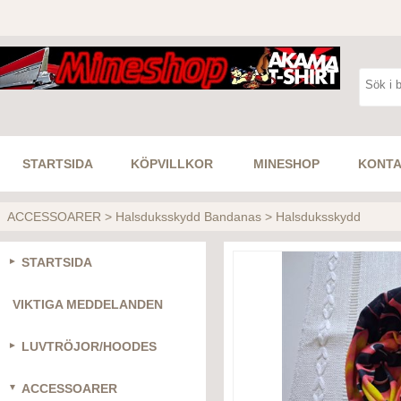
STARTSIDA
KÖPVILLKOR
MINESHOP
KONTA
ACCESSOARER
>
Halsduksskydd Bandanas
>
Halsduksskydd
STARTSIDA
VIKTIGA MEDDELANDEN
LUVTRÖJOR/HOODES
ACCESSOARER