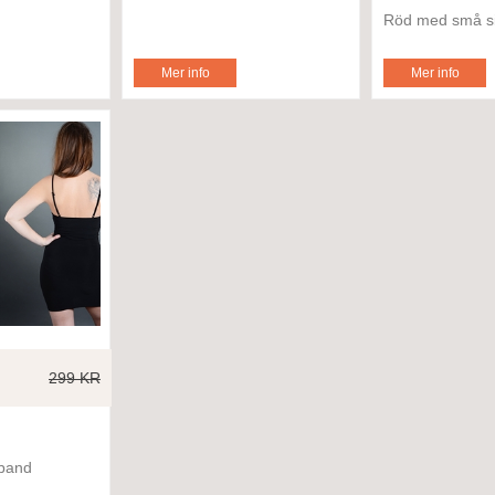
Röd med små si
Mer info
Mer info
299 KR
rband