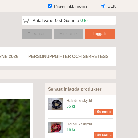
Priser inkl. moms
SEK
Antal varor
0
st
Summa
0 kr
Till kassan
Mina sidor
Logga in
RNÉ 2026
PERSONUPPGIFTER OCH SEKRETESS
Senast inlagda produkter
Halsduksskydd
65 kr
Läs mer »
Halsduksskydd
65 kr
Läs mer »