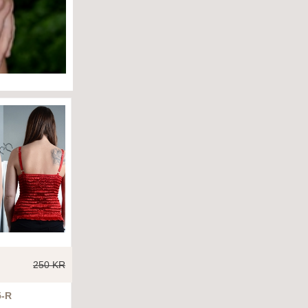
250 KR
5-R