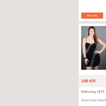
Mer info
199 KR
Klänning 1873
Svart med silve