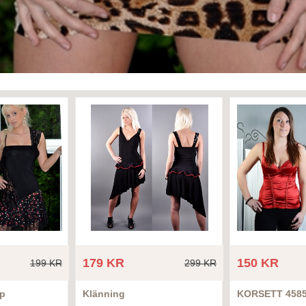
179 KR
150 KR
199 KR
299 KR
op
Klänning
KORSETT 458