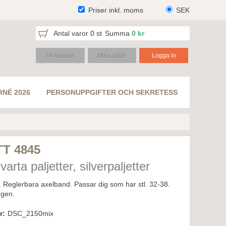
Priser inkl. moms
SEK
Antal varor
0
st
Summa
0 kr
Till kassan
Mina sidor
Logga in
RNÉ 2026
PERSONUPPGIFTER OCH SEKRETESS
T 4845
varta paljetter, silverpaljetter
. Reglerbara axelband. Passar dig som har stl. 32-38.
ggen.
r:
DSC_2150mix