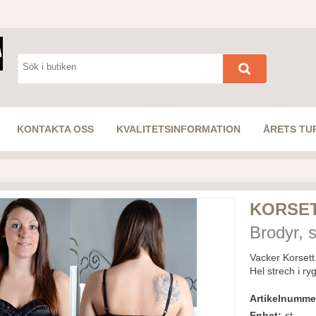
KONTAKTA OSS
KVALITETSINFORMATION
ÅRETS TU
KORSET
Brodyr, s
Vacker Korsett
Hel strech i ry
Artikelnumme
Enhet:
st.