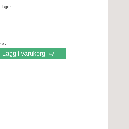
I lager
250 kr
Lägg i varukorg